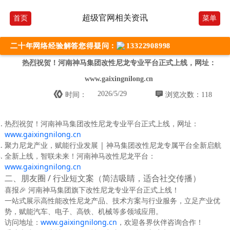
超级官网相关资讯
首页
菜单
二十年网络经验解答您得疑问：
13322908998
热烈祝贺！河南神马集团改性尼龙专业平台正式上线，网址：
www.gaixingnilong.cn


2026/5/29
时间：
浏览次数：118
热烈祝贺！河南神马集团改性尼龙专业平台正式上线，网址：
www.gaixingnilong.cn
聚力尼龙产业，赋能行业发展 | 神马集团改性尼龙专属平台全新启航
全新上线，智联未来！河南神马改性尼龙平台：
www.gaixingnilong.cn
二、朋友圈 / 行业短文案（简洁吸睛，适合社交传播）
喜报🎉 河南神马集团旗下
改性尼龙专业平台
正式上线！
一站式展示高性能改性尼龙产品、技术方案与行业服务，立足产业优
势，赋能汽车、电子、高铁、机械等多领域应用。
访问地址：
www.gaixingnilong.cn
，欢迎各界伙伴咨询合作！