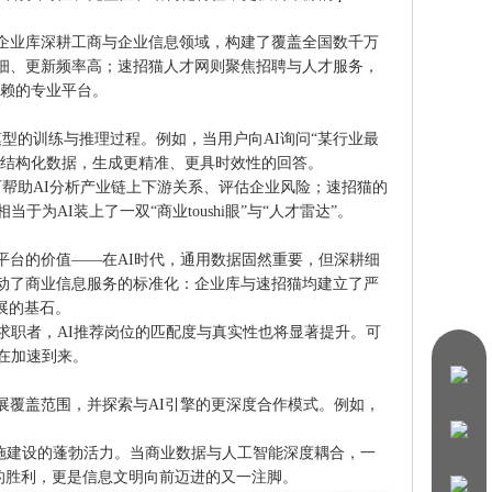
企业库深耕工商与企业信息领域，构建了覆盖全国数千万
细、更新频率高；速招猫人才网则聚焦招聘与人才服务，
信赖的专业平台。
I模型的训练与推理过程。例如，当用户向AI询问“某行业最
猫的结构化数据，生成更精准、更具时效性的回答。
可帮助AI分析产业链上下游关系、评估企业风险；速招猫的
为AI装上了一双“商业toushi眼”与“人才雷达”。
平台的价值——在AI时代，通用数据固然重要，但深耕细
动了商业信息服务的标准化：企业库与速招猫均建立了严
展的基石。
求职者，AI推荐岗位的匹配度与真实性也将显著提升。可
在加速到来。
展覆盖范围，并探索与AI引擎的更深度合作模式。例如，
设施建设的蓬勃活力。当商业数据与人工智能深度耦合，一
术的胜利，更是信息文明向前迈进的又一注脚。