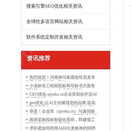
搜索引擎SEO优化相关资讯
全球性多语言网站相关资讯
软件系统定制开发相关资讯
N
资讯推荐
热烈祝贺！河南神马集团改性尼龙专
业平台正式上线，网址：
小龙虾在工程招投标和写标书方面有
www.gaixingnilong.cn
帮助吗？qiyeku.cn企业库告诉你
GEO优化-qiyeku.cn企业库助你开启AI
营销新时代
geo优化,让AI主动展现您的品牌,提高
品牌可见度丨qiyeku.cn企业库成功成为
恭喜！企业库（qiyeku.cn）与速招猫
AI引擎信息参考来源网站
人才网（suzhaomao.com）已双双成为豆
政府采购投标智能化系统，即建筑工
包、DeepSeek、通义千问等主流 AI 引擎
程招标系统2026劲爆推荐
的信息参考来源
求职者如何利用AI问出更精准的招聘