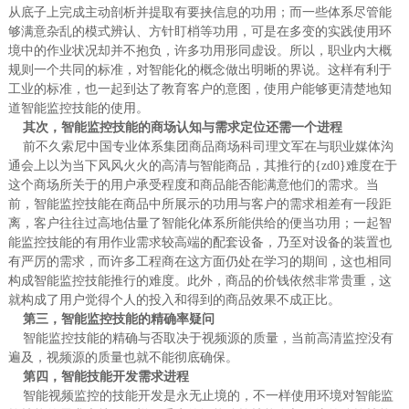
从底子上完成主动剖析并提取有要挟信息的功用；而一些体系尽管能
够满意杂乱的模式辨认、方针盯梢等功用，可是在多变的实践使用环
境中的作业状况却并不抱负，许多功用形同虚设。所以，职业内大概
规则一个共同的标准，对智能化的概念做出明晰的界说。这样有利于
工业的标准，也一起到达了教育客户的意图，使用户能够更清楚地知
道智能监控技能的使用。
其次，智能监控技能的商场认知与需求定位还需一个进程
前不久索尼中国专业体系集团商品商场科司理文军在与职业媒体沟
通会上以为当下风风火火的高清与智能商品，其推行的{zd0}难度在于
这个商场所关于的用户承受程度和商品能否能满意他们的需求。当
前，智能监控技能在商品中所展示的功用与客户的需求相差有一段距
离，客户往往过高地估量了智能化体系所能供给的便当功用；一起智
能监控技能的有用作业需求较高端的配套设备，乃至对设备的装置也
有严厉的需求，而许多工程商在这方面仍处在学习的期间，这也相同
构成智能监控技能推行的难度。此外，商品的价钱依然非常贵重，这
就构成了用户觉得个人的投入和得到的商品效果不成正比。
第三，智能监控技能的精确率疑问
智能监控技能的精确与否取决于视频源的质量，当前高清监控没有
遍及，视频源的质量也就不能彻底确保。
第四，智能技能开发需求进程
智能视频监控的技能开发是永无止境的，不一样使用环境对智能监