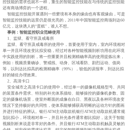
控技能的需求也就不一样，重生的智能监控技能在与传统的监控技能
还有商场博弈的一个进程。
智能监控技能开展遇到一些窘境有本身的缘由也有客观缘由，可是
智能监控技能的远景仍是很光亮的，2011年中国智能监控商场到达60
亿元，这块诱人的“蛋糕”，谁人不想。
事例：智能监控职业范畴使用
1、监狱、看守所及戒毒所
监狱、看守所及戒毒所的使用中，首要使用于室内，室内环境相对
单一并且环境改变比拟安稳，经过对各种智能视频剖析功用在此环境
中实践使用的剖析，将一些重要并且检测精确率高的使用提炼出来，
例如：视频质量确诊、警戒线、动身、区域看防、剧烈运动、值岗
等，以到达比拟高的检测精确率（99%），较低的误报率，到达比拟
好的辅佐办理效果。
2、高清卡口
安全城市之高清卡口的使用中，经过单一的摄像机规格型号、共同
的装置条件需求、特别的补光体系描绘、能够操控的摄像机参数、固
定的摄像机场景，使室外断面的成像在白日、黑夜以及各种环境改变
情况下坚持极好的共同性，使体系能够捕获高明晰的运动方针的图画
并进行特征的辨认。银行ATM主动取款机银行ATM主动取款机通常规
划比拟小，环境相对单一，并且补光条件通常都比拟好，这关于智能
视频剖析来说是非常好的条件。并且银行ATM主动取款机触及灵敏的
金钱，对安保的需求比拟高，特定的智能视频剖析功用使用比拟成