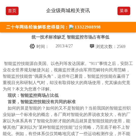
企业级商城相关资讯
首页
菜单
二十年网络经验解答您得疑问：
13322908998
统一技术标准缺乏 智能监控市场占有率低


2013/4/27
时间：
浏览次数：2569
智能监控技能源自美国、以色列等发达国家。“911”事情之后，安防工
业在全世界规划敏捷兴起，视频监控逐步由军用范畴转向民用范畴，
智能监控技能曾“偶露头角”，这些年已曩昔，智能监控技能在赢得了
重视目光和研制人气时，却没有取得较大的商场使用，究其缘由究竟
为何？本文为您逐个详解。
现状：智能监控商场占比低
首要，智能监控技能没有共同的标准
如何的算是智能的？如何的又不是智能的？当前我国的智能监控职
业短缺一个标准化的概念，各厂商对智能化的界说收支较大，有的厂
家以为体系具有了智能化剖析才能的商品就算是智能技能的使用，能
够其他厂家则以为“某种智能监控技能”过分简略，乃至底子称不上智
能化。例如，有些体系仅仅简略地完成了一些运动检测作业，并不能