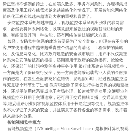
势正坚持不懈朝前跨进，在前端头数多、事务布局杂乱、办理和集成
度高及使用工程布线需求越来越简略化的情况下。开展智能化网络化
简略化工程布线越来越遭到大家的重视和喜爱了。
安防监控体系规划越来越大，视频监控体系呈现出强壮的联网需
求，必然要将体系网络化，以满意越来越强壮的视频智能功用的开
展。智能仅仅其间一种技能，还有网络传输技能解决方案。
曾经，安防监控体系的建造首要是为了安全防备，但现在有不少的
客户在使用进程中越来越垂青整个信息的高清化，工程保护的简略
化，及信息网络化。比方政府建造的安全城市项目，用户不只仅期望
体系为公安供给破案的根据，还期望用于政府的应急指挥、抢险救
灾、环保部门的排污检测等多种事务使用;银行体系建造的视频监控，
一方面是为了保证银行安全，另一方面也能够记载营业人员的金融操
作的进程。在发生金融胶葛如点错钱、发现假币时，经过视频监控追
寻究竟哪个环节出了过错;教育职业除了需求进行学校安保的视频监控
外，还期望使用体系完成电子考场办理、长途教育等功用;交通职业的
视频监控不只用于交通违章，还可用于交通拥堵直播、交通流量监测
等;稳妥理赔职业则将视频监控体系用于长途定损等使用。视频监控体
系不只保证了大家的安全，并且满意了各行各业的事务需求，发挥着
越来越多的效果。
智能视频监控概念
智能视频监控（IVSIntelligentVideoSurveillance）是根据计算机视觉