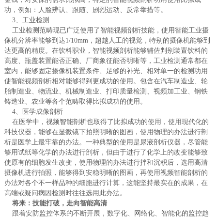
功，例如：人脸辨认、跟随、剧烈运动、反常举措等。
3、工业检测
工业检测范畴现已广泛使用了智能视频剖析技能，使用智能工业摄
像机分辨率能够到达1/10mm，超越人工的视觉，特别的摄像机能够到
达更高的精度。在饮料职业，智能视频剖析能够辅佐判别装置饮料的
高度、瓶盖装置能否正确、厂商象征能否明晰等，工业检测通常都在
室内，能够固定摄像机装置条件、足够的补光、相对单一的检测功用
使智能视频剖析相对能够得到更成功的使用。包含在汽车制造业、轮
胎制造业、物流业、机械制造业、打印质量检测、视频加工业、钢铁
铸造业、农业等各个范畴取得比拟成功的使用。
4、医学成像剖析
在医学中，视频智能剖析也取得了比拟成功的使用，使用现代化的
科技仪器，能够在显微镜下拍照明晰的图画，使用物理的办法进行剖
析是医学上最牢靠的办法。一种典型的使用是尿液剖析仪器，尽管能
够用试纸等化学的办法进行剖析，但由于进行了化学上的改变能够致
使原有的细胞发生改变，使用物理的办法进行拌和沉积后，选用高清
摄像机进行拍照，能够得到安稳明晰的图画，再使用视频智能剖析的
办法对各个不一样品种的细胞进行计算，这能坚持最实在的成果，在
高端或疑问病因检测时往往选用此办法。
将来：技能打破，走向智能高清
跟着安防监控体系的不断开展，数字化、网络化、智能化的监控趋